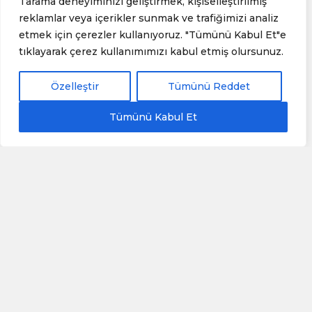
Tarama deneyiminizi geliştirmek, kişiselleştirilmiş
reklamlar veya içerikler sunmak ve trafiğimizi analiz
etmek için çerezler kullanıyoruz. "Tümünü Kabul Et"e
tıklayarak çerez kullanımımızı kabul etmiş olursunuz.
Özelleştir
Tümünü Reddet
Güvenli, konforlu ve
Tümünü Kabul Et
Profesyonel Personel!
Kraliyet Konforuyla Seyahat:
CYPRUS TAKSİ ile Her Yolculukta
Hissedin!
Bize Ulaşın