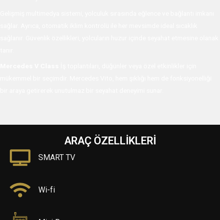
Gelişmiş multimedya sistemi, yolculuk sırasında eğlence ve bağlantı imkanı
sağlar. Ayrıca, otomatik iklim kontrolü ile her mevsimde ideal sıcaklık
sağlanır. Güvenlik özellikleri, yolcuların huzur içinde seyahat etmesine olanak
tanır.
Mercedes V Class
İş toplantıları, düğünler veya özel etkinlikler için
mükemmel bir seçimdir. Mercedes Vito, hem şıklığı hem de fonksiyonelliği
bir araya getirerek unutulmaz bir seyahat deneyimi sunar.
ARAÇ ÖZELLİKLERİ
SMART TV
Wi-fi