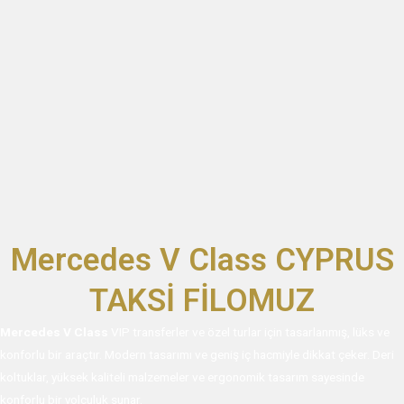
Mercedes V Class CYPRUS
TAKSİ FİLOMUZ
Mercedes V Class
VIP transferler ve özel turlar için tasarlanmış, lüks ve
konforlu bir araçtır. Modern tasarımı ve geniş iç hacmiyle dikkat çeker. Deri
koltuklar, yüksek kaliteli malzemeler ve ergonomik tasarım sayesinde
konforlu bir yolculuk sunar.