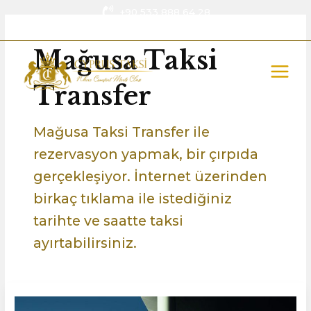
İçeriğe
+90 533 888 64 28
atla
info@cyprustaksi.com
MAIN
Mağusa Taksi
MEN
Transfer
Mağusa Taksi Transfer ile
rezervasyon yapmak, bir çırpıda
gerçekleşiyor. İnternet üzerinden
birkaç tıklama ile istediğiniz
tarihte ve saatte taksi
ayırtabilirsiniz.
Mağusa