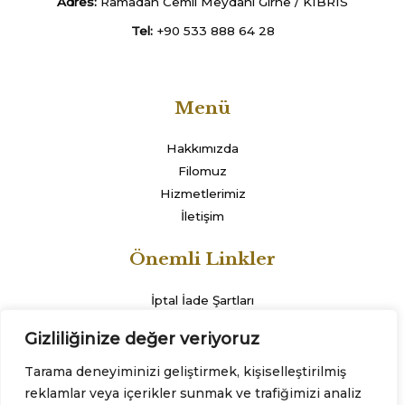
Adres:
Ramadan Cemil Meydanı Girne / KIBRIS
Tel:
+90 533 888 64 28
Menü
Hakkımızda
Filomuz
Hizmetlerimiz
İletişim
Önemli Linkler
İptal İade Şartları
K.V.K.K.
Gizliliğinize değer veriyoruz
Gizlilik Sözleşmesi
Tarama deneyiminizi geliştirmek, kişiselleştirilmiş
reklamlar veya içerikler sunmak ve trafiğimizi analiz